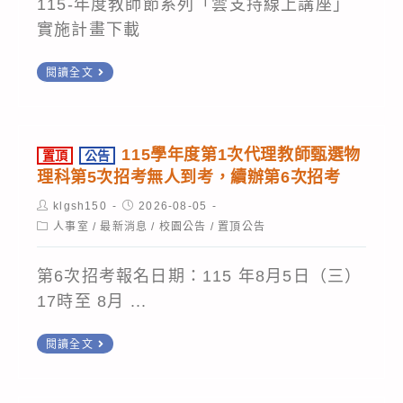
1
115-年度教師節系列「雲支持線上講座」
段
之
實施計畫下載
轉
連
轉
組
閱讀全文
結
知
申
115
請
年
(8
115學年度第1次代理教師甄選物
置頂
公告
度
月
理科第5次招考無人到考，續辦第6次招考
教
13
Post
Post
klgsh150
2026-08-05
師
author:
published:
日
Post
人事室
/
最新消息
/
校園公告
/
置頂公告
category:
節
中
系
午
第6次招考報名日期：115 年8月5日（三）
列
12
17時至 8月 ...
「雲
點
置
支
閱讀全文
截
頂
持
止)
公
線