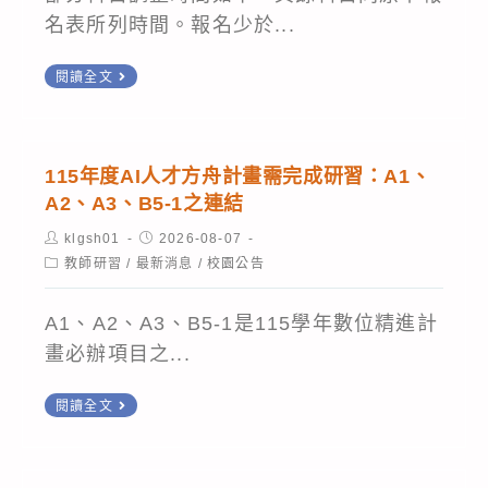
名表所列時間。報名少於...
114-
閱讀全文
2
重
補
115年度AI人才方舟計畫需完成研習：A1、
修
A2、A3、B5-1之連結
(1
Post
Post
klgsh01
2026-08-07
下、
author:
published:
Post
教師研習
/
最新消息
/
校園公告
category:
2
下
A1、A2、A3、B5-1是115學年數位精進計
課
畫必辦項目之...
程)
115
上
閱讀全文
年
課
度
時