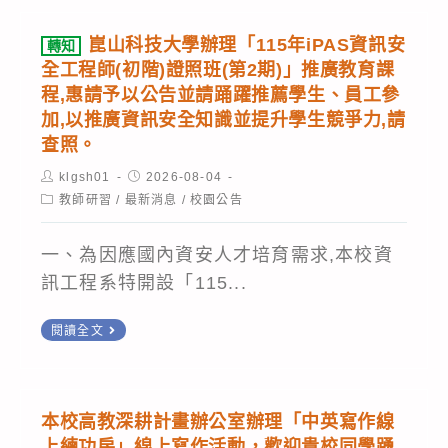
公
大
考
目
告
學
崑山科技大學辦理「115年iPAS資訊安
轉知
成
基
辦
全工程師(初階)證照班(第2期)」推廣教育課
績
隆
程,惠請予以公告並請踊躍推薦學生、員工參
理
優
女
加,以推廣資訊安全知識並提升學生競爭力,請
「114
異，
查照。
中
至
感
115
Post
115
Post
klgsh01
2026-08-04
謝
author:
published:
學
Post
教師研習
/
最新消息
/
校園公告
年
category:
辛
年
度
苦
一、為因應國內資安人才培育需求,本校資
度
健
指
訊工程系特開設「115...
進
康
導
用
促
轉
教
閱讀全文
運
進
知
練，
動
學
崑
全
防
校
山
體
本校高教深耕計畫辦公室辦理「中英寫作線
護
輔
科
師
上練功房」線上寫作活動，歡迎貴校同學踴