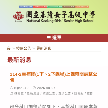
跳
轉
至
主
要
內
選單
容
>
校園公告
>
最新消息
最新消息
114-2重補修(1下、2下課程)上課時間調整公
告
Post
Post
klgsh240
2026-08-07
author:
published:
Post
教務處
/
最新消息
/
校園公告
/
置頂公告
/
試務組
/
重修
category:
部分科目調整時間如下，其餘科目同原本報