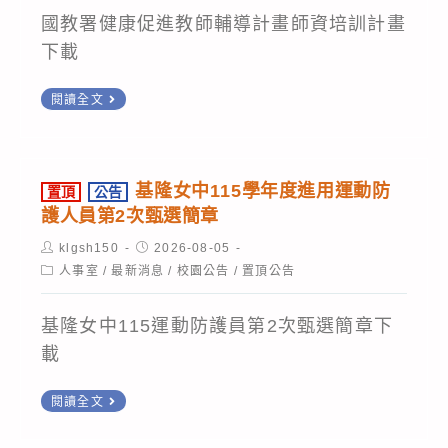
科
祐
國教署健康促進教師輔導計畫師資培訓計畫
第
恩
下載
5
參
次
轉
閱讀全文
加
招
知
2026
國
考
國
教
無
際
基隆女中115學年度進用運動防
置頂
公告
署
人
護人員第2次甄選簡章
少
委
到
年
Post
Post
klgsh150
2026-08-05
請
author:
published:
考，
Post
人事室
/
最新消息
/
校園公告
/
置頂公告
運
category:
國
續
動
立
辦
基隆女中115運動防護員第2次甄選簡章下
會
臺
第
載
跆
灣
6
拳
置
師
閱讀全文
次
道
頂
範
招
項