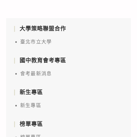
能
加，
網
從
國
基
請
站
缺，
立
金
查
攻
續
基
會
照。
大學策略聯盟合作
防
行
隆
115
￼
實
第
女
臺北市立大學
年
￼
務」，
5
子
度
敬
次
高
TQC
國中教育會考專區
邀
招
級
AI
貴
會考最新消息
考
中
數
單
學
據
位
新生專區
115
分
相
學
析
新生專區
關
年
Excel
人
度
教
榜單專區
員
第
師
報
3