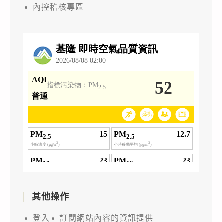
「115
內控稽核專區
年
度
TQC+
GenAI
輔
助
資
料
擷
取
與
分
析
Python
其他操作
3
登入
訂閱網站內容的資訊提供