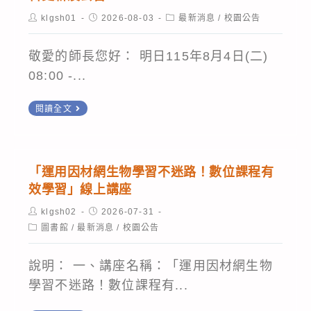
育
公
推
17:00
理
Post
Post
Post
klgsh01
2026-08-03
最新消息
/
校園公告
會
告
author:
published:
category:
廣
～
「115
考
周
資
115
年
敬愛的師長您好： 明日115年8月4日(二)
命
知，
訊
/
至
08:00 -...
題
請
安
8
116
研
查
轉
全
閱讀全文
/
年
習
照。
知
知
7
普
會
115/08/04(二)
識
（五）
通
工
因
並
17:00
暨
「運用因材網生物學習不迷路！數位課程有
作
臺
提
效學習」線上講座
本
技
案。
南
升
校
術
Post
Post
klgsh02
2026-07-31
區
author:
published:
學
Post
網
圖書館
/
最新消息
型
/
校園公告
category:
網
生
站
高
中
競
說明： 一、講座名稱：「運用因材網生物
暫
中
心
爭
學習不迷路！數位課程有...
停
物
(成
力,
「後
理