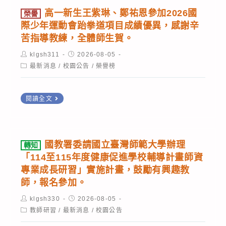
告
上
高一新生王紫琳、鄭祐恩參加2026國
榮譽
115
講
際少年運動會跆拳道項目成績優異，感謝辛
學
苦指導教練，全體師生賀。
座」
年
實
Post
Post
klgsh311
2026-08-05
author:
published:
度
施
Post
最新消息
/
校園公告
/
榮譽榜
category:
第
計
1
畫
榮
閱讀全文
次
譽
代
高
理
一
國教署委請國立臺灣師範大學辦理
轉知
教
新
「114至115年度健康促進學校輔導計畫師資
師
生
專業成長研習」實施計畫，鼓勵有興趣教
甄
王
師，報名參加。
選
紫
Post
Post
klgsh330
2026-08-05
物
author:
published:
琳、
Post
教師研習
/
最新消息
/
校園公告
category:
理
鄭