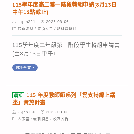
AI
間
115學年度高二第一階段轉組申請(8月13日
人
調
中午12點截止)
才
整
Post
Post
klgsh221
2026-08-06
方
author:
published:
公
Post
最新消息
/
置頂公告
/
轉科轉班群
category:
舟
告
計
115學年度二年級第一階段學生轉組申請書
畫
(至8月13日中午1...
需
115
完
閱讀全文
學
成
年
研
度
習：
115 年度教師節系列「雲支持線上講
轉知
高
A1、
座」實施計畫
二
A2、
Post
Post
klgsh150
2026-08-06
第
author:
published:
A3、
Post
人事室
/
最新消息
/
校園公告
category:
一
B5-
階