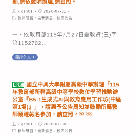
劃,請依說明辦理,請查照。
有
服
主
力
效
Post
務
Post
klgsh01
2026-07-31
學
測
author:
published:
學
Post
教師研習
/
最新消息
/
校園公告
5-
category:
習
驗-
習」
25
啟
基
一、依教育部115年7月27日臺教資(三)字
線
分
航
礎
第1152702...
上
鐘
站」，
級
講
左
轉
請
（FLPT-
閱讀全文
座
右，
知
惠
Basic）」
為
教
予
將
避
育
公
舉
國立中興大學附屬高級中學辦理「115
轉知
免
部
告
辦
年教育部所轄高級中等學校數位學習推動辦
非
「教
並
公室『B5-1生成式AI與教育應用工作坊(中區
線
預
師
第1場)』」，請惠予公告周知並鼓勵所屬教
鼓
上
期
師踴躍報名參加，請查照。￼ ￼
數
勵
說
的
位
貴
Post
明
Post
klgsh01
2026-07-30
author:
異
published:
教
Post
教師研習
/
最新消息
/
校園公告
校
會，