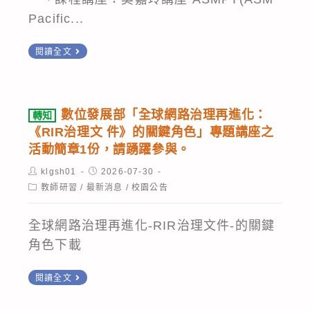
中
段
照。
Pacific...
學
進
辦
行
轉
閱讀全文
理
網
知
「115
站
社
年
資
團
數位發展部「全球網路治理再進化：
轉知
教
料
法
《RIR治理文 件》的關鍵角色」專題講座之
育
更
人
活動簡章1份，請踴躍參與。
部
新
台
Post
Post
klgsh01
2026-07-30
所
及
author:
published:
灣
Post
教師研習
/
最新消息
/
校園公告
轄
category:
公
E
高
告。
化
全球網路治理再進化-RIR治理文件-的關鍵
級
資
角色下載
中
安
等
轉
閱讀全文
分
學
知
析