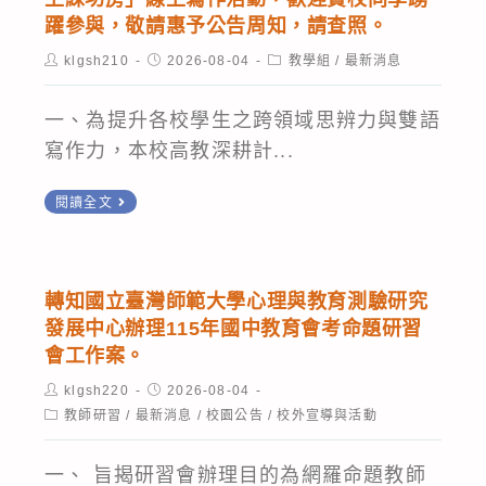
人
導
技
生
躍參與，敬請惠予公告周知，請查照。
員
計
大
賀。
Post
Post
Post
klgsh210
2026-08-04
教學組
/
最新消息
第
畫
author:
published:
category:
學
2
師
辦
一、為提升各校學生之跨領域思辨力與雙語
次
資
理
寫作力，本校高教深耕計...
甄
專
「115
選
業
本
年
閱讀全文
簡
成
校
iPAS
章
長
高
資
研
教
訊
轉知國立臺灣師範大學心理與教育測驗研究
習」
深
安
發展中心辦理115年國中教育會考命題研習
實
耕
全
會工作案。
施
計
工
Post
Post
klgsh220
2026-08-04
計
author:
published:
畫
程
Post
教師研習
/
最新消息
/
校園公告
/
校外宣導與活動
category:
畫，
辦
師
鼓
公
一、 旨揭研習會辦理目的為網羅命題教師
(初