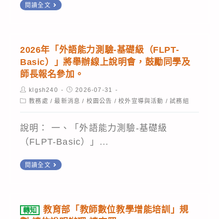
「運
大)
閱讀全文
請
臺」
適
用
對
查
登
性
因
外
照。
入
教
材
線
2026年「外語能力測驗-基礎級（FLPT-
學
網
改
Basic）」將舉辦線上說明會，鼓勵同學及
教
生
師長報名參加。
接
材
物
作
Post
Post
klgsh240
2026-07-31
開
author:
published:
學
業，
Post
教務處
/
最新消息
/
校園公告
/
校外宣導與活動
/
試務組
發
category:
習
「本
計
不
說明： 一、「外語能力測驗-基礎級
校
畫」
迷
（FLPT-Basic）」...
網
之
路！
頁」
「物
2026
閱讀全文
數
將
理
年
位
會
暑
「外
課
中
假
語
程
教育部「教師數位教學增能培訓」規
轉知
斷
自
能