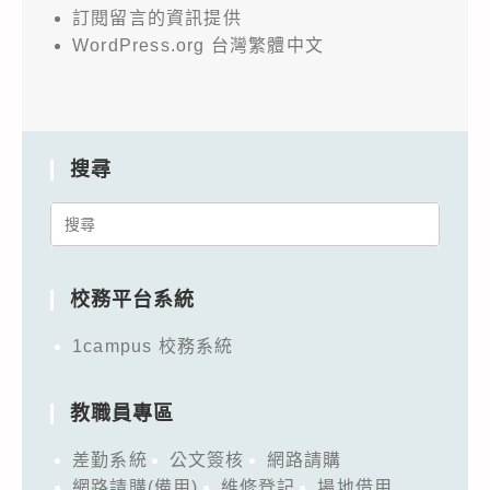
教
訂閱留言的資訊提供
師
WordPress.org 台灣繁體中文
研
習
會」
活
搜尋
動
資
Search
訊，
for:
敬
校務平台系統
請
惠
1campus 校務系統
予
公
教職員專區
告
周
差勤系統
公文簽核
網路請購
網路請購(備用)
維修登記
場地借用