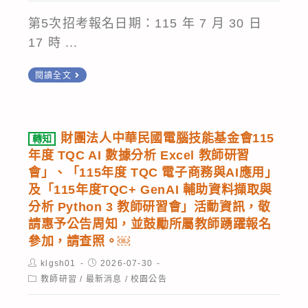
增
與
理
辦
能
教
文
第5次招考報名日期：115 年 7 月 30 日
線
研
育
件》
17 時 ...
上
習
應
的
課
置
閱讀全文
工
用
關
程-
頂
作
工
鍵
「資
公
坊」
作
角
安
告
坊
財團法人中華民國電腦技能基金會115
色」
轉知
鑑
本
年度 TQC AI 數據分析 Excel 教師研習
(中
專
識
校
會」、「115年度 TQC 電子商務與AI應用」
區
題
課
115
及「115年度TQC+ GenAI 輔助資料擷取與
第
講
程-
分析 Python 3 教師研習會」活動資訊，敬
學
1
座
系
請惠予公告周知，並鼓勵所屬教師踴躍報名
年
場)』」，
之
列
參加，請查照。￼
度
請
活
I
Post
第
Post
klgsh01
2026-07-30
惠
動
author:
published:
初
Post
教師研習
/
最新消息
/
校園公告
1
category:
予
簡
級
次