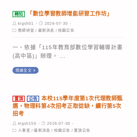
校
數
管
數
位
理
「數位學習教師增能研習工作坊」
轉知
位
發
協
Post
Post
klgsh01
2026-07-30
學
展
author:
published:
會
Post
教師研習
/
最新消息
/
校園公告
習
category:
部
訂
推
「全
於
一、依據「115年教育部數位學習輔導計畫
動
球
115
(高中區)」辦理。 ...
辦
網
年
公
路
轉
閱讀全文
8
室
治
知
月
「數
『B5-
理
21
位
1
再
日
本校115學年度第1次代理教師甄
置頂
公告
學
生
進
選，物理科第4次招考正取從缺，續行第5次
(星
習
成
化：
招考
期
教
式
《RIR
Post
五)
Post
klgsh150
2026-07-30
author:
published:
師
AI
治
Post
人事室
/
最新消息
/
校園公告
/
置頂公告
舉
category: