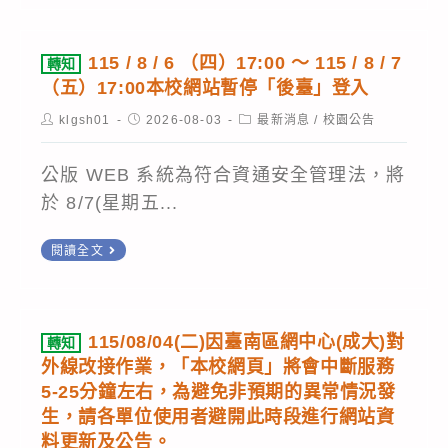
育
活
以
有
測
動，
公
關
驗
115 / 8 / 6 （四）17:00 ～ 115 / 8 / 7
轉知
歡
告
教
（五）17:00本校網站暫停「後臺」登入
研
迎
並
育
究
Post
Post
Post
klgsh01
2026-08-03
最新消息
/
校園公告
貴
請
部
author:
published:
category:
發
校
踊
委
展
公版 WEB 系統為符合資通安全管理法，將
同
躍
託
中
於 8/7(星期五...
學
推
國
心
踴
薦
立
轉
閱讀全文
辦
躍
學
彰
知
理
參
生、
115
化
115
與，
員
/
師
年
115/08/04(二)因臺南區網中心(成大)對
轉知
敬
工
8
範
外線改接作業，「本校網頁」將會中斷服務
國
請
參
/
大
5-25分鐘左右，為避免非預期的異常情況發
中
惠
加,
6
學
生，請各單位使用者避開此時段進行網站資
教
予
以
料更新及公告。
（四）
辦