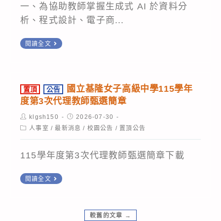
公
章
一、為協助教師掌握生成式 AI 於資料分
課
代
告
1
析、程式設計、電子商...
程:MOVIE-
理
周
份，
MATRIX:
教
轉
知
請
閱讀全文
駭
師
知
並
踴
客-
甄
財
鼓
躍
逆
選，
團
勵
參
國立基隆女子高級中學115學年
向
置頂
公告
物
法
所
與。
度第3次代理教師甄選簡章
&
理
人
屬
換
Post
Post
klgsh150
2026-07-30
科
中
author:
published:
教
Post
人事室
/
最新消息
/
校園公告
/
置頂公告
位
第
category:
華
師
思
4
民
踴
115學年度第3次代理教師甄選簡章下載
考
次
國
躍
駭
招
置
電
閱讀全文
報
客
考
頂
腦
名
for
正
公
技
參
breaking
較舊的文章
→
取
告