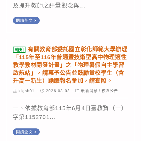
勵
室
及提升教師之評量觀念與...
階)
有
辦
證
轉
興
閱讀全文
理
照
知
趣
「中
班
國
教
英
(第
立
師，
寫
有關教育部委託國立彰化師範大學辦理
2
轉知
臺
報
「115年至116年普通暨技術型高中物理適性
作
期)」
灣
教學教材開發計畫」之「物理暑假自主學習
名
線
推
師
啟航站」，請惠予公告並鼓勵貴校學生（含
參
上
廣
升高一新生）踴躍報名參加，請查照。
範
加。
練
教
大
Post
Post
Post
klgsh01
2026-08-03
最新消息
/
校園公告
功
育
author:
published:
category:
學
房」
課
心
一、依據教育部115年6月4日臺教資（一）
線
程,
理
字第1152701...
上
惠
與
寫
請
轉
閱讀全文
教
作
予
知