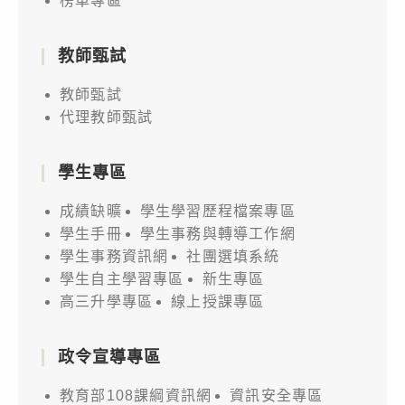
研
榜單專區
名
次
習
參
代
會」、
教師甄試
加，
理
「115
請
教師甄試
教
年
查
代理教師甄試
師
度
照。
甄
TQC
選
學生專區
電
簡
子
成績缺曠
學生學習歷程檔案專區
章
商
學生手冊
學生事務與轉導工作網
務
學生事務資訊網
社團選填系統
與
學生自主學習專區
新生專區
高三升學專區
線上授課專區
AI
應
用」
政令宣導專區
及
教育部108課綱資訊網
資訊安全專區