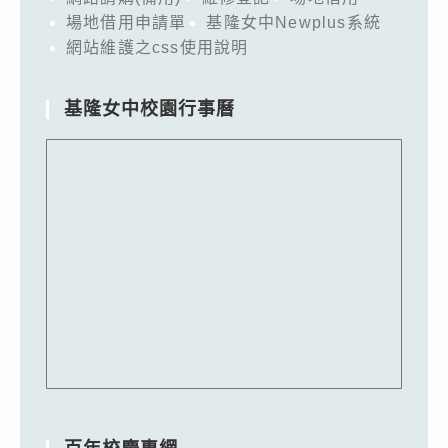
知，
場地借用申請單
基隆女中Newplus系統
並
網站維護之css使用說明
鼓
勵
基隆女中校園行事曆
所
屬
教
師
踴
躍
報
名
參
加，
請
查