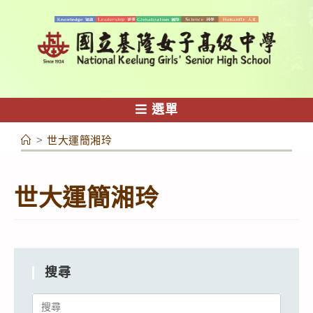
跳
轉
至
主
要
內
選單
容
>
世大運簡湘玲
世大運簡湘玲
搜尋
Search