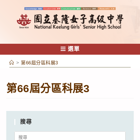
跳
轉
至
主
要
內
選單
容
>
第66屆分區科展3
第66屆分區科展3
搜尋
Search