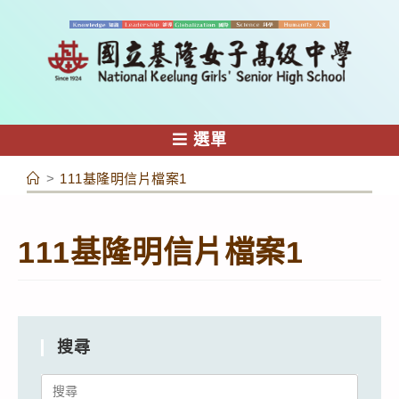
跳
轉
至
主
要
內
選單
容
>
111基隆明信片檔案1
111基隆明信片檔案1
搜尋
Search