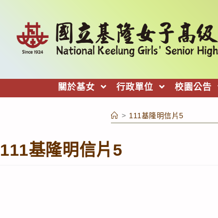
跳
轉
至
主
要
內
關於基女
行政單位
校園公告
容
>
111基隆明信片5
111基隆明信片5