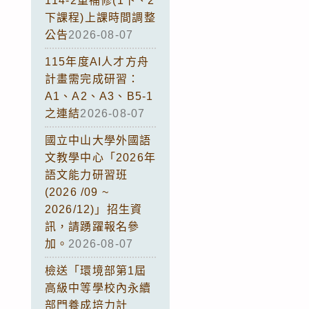
114-2重補修(1下、2
下課程)上課時間調整
公告
2026-08-07
115年度AI人才方舟
計畫需完成研習：
A1、A2、A3、B5-1
之連結
2026-08-07
國立中山大學外國語
文教學中心「2026年
語文能力研習班
(2026 /09 ~
2026/12)」招生資
訊，請踴躍報名參
加。
2026-08-07
檢送「環境部第1屆
高級中等學校內永續
部門養成培力計