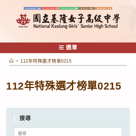
跳
轉
至
主
要
內
選單
容
>
112年特殊選才榜單0215
112年特殊選才榜單0215
搜尋
Search