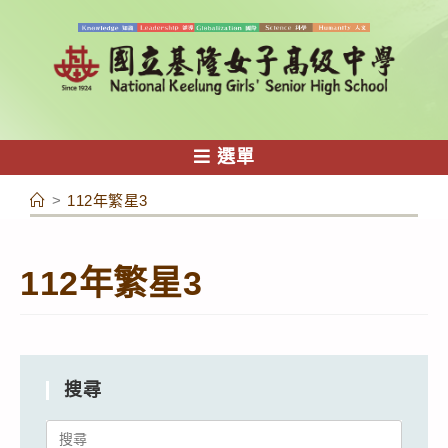
跳
轉
至
主
要
內
選單
容
>
112年繁星3
112年繁星3
搜尋
Search