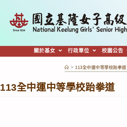
跳
轉
至
主
要
內
關於基女
行政單位
校園公告
容
>
113全中運中等學校跆拳道
113全中運中等學校跆拳道