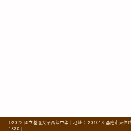
©2022 國立基隆女子高級中學｜地址： 201013 基隆市東信路 32
1830｜