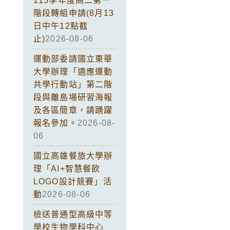
115學年度高二第一
階段轉組申請(8月13
日中午12點截
止)
2026-08-06
運動部委請國立東華
大學辦理「適應運動
共學行動站」第二階
段與離島場研習海報
及各區簡章，請踴躍
報名參加。
2026-08-
06
國立高雄餐旅大學辦
理「AI+智慧餐飲
LOGO設計競賽」活
動
2026-08-06
檢送普通型高級中等
學校生物學科中心