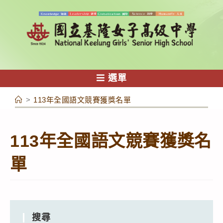
跳
轉
至
主
要
內
選單
容
>
113年全國語文競賽獲獎名單
113年全國語文競賽獲獎名
單
搜尋