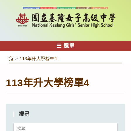
跳
轉
至
主
要
內
選單
容
>
113年升大學榜單4
113年升大學榜單4
搜尋
Search