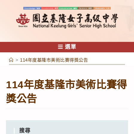
跳
轉
至
主
要
內
選單
容
>
114年度基隆市美術比賽得獎公告
114年度基隆市美術比賽得
獎公告
搜尋