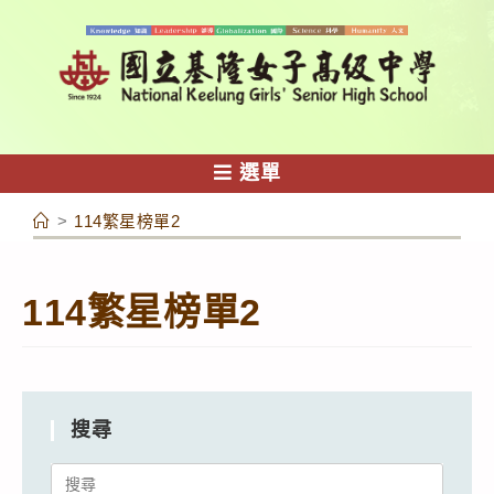
跳
轉
至
主
要
內
選單
容
>
114繁星榜單2
114繁星榜單2
搜尋
Search