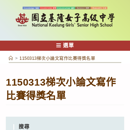
跳
轉
至
主
要
內
選單
容
>
1150313梯次小論文寫作比賽得獎名單
1150313梯次小論文寫作
比賽得獎名單
搜尋