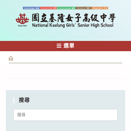
跳
轉
至
主
要
內
選單
容
搜尋
Search
for: