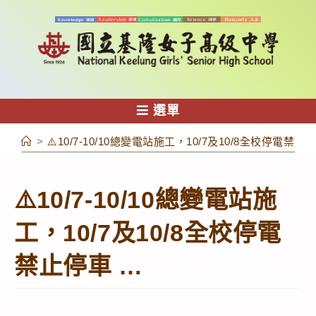
跳
轉
至
主
要
內
選單
容
>
⚠️10/7-10/10總變電站施工，10/7及10/8全校停電禁止
⚠️10/7-10/10總變電站施
工，10/7及10/8全校停電
禁止停車 …