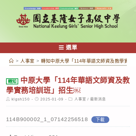
跳
轉
至
主
要
內
選單
容
>
人事室
>
轉知中原大學「114年華語文師資及教學實務
中原大學「114年華語文師資及教
轉知
學實務培訓班」招生￼
Post
Post
Post
klgsh150
2025-01-09
人事室
/
最新消息
author:
published:
category:
114B900002_1_07142256518
下載