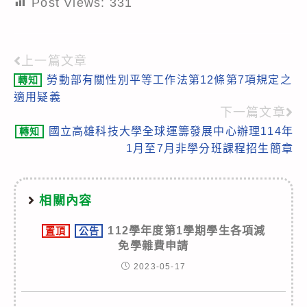
Post Views:
331
上一篇文章
Read
勞動部有關性別平等工作法第12條第7項規定之
轉知
more
適用疑義
articles
下一篇文章
國立高雄科技大學全球運籌發展中心辦理114年
轉知
1月至7月非學分班課程招生簡章
相關內容
112學年度第1學期學生各項減
置頂
公告
免學雜費申請
2023-05-17