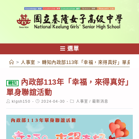
跳
轉
至
主
要
內
選單
容
>
人事室
>
轉知內政部113年「幸福，來得真好」單身聯
內政部113年「幸福，來得真好」
轉知
單身聯誼活動
Post
Post
Post
klgsh150
2024-04-30
人事室
/
最新消息
author:
published:
category: