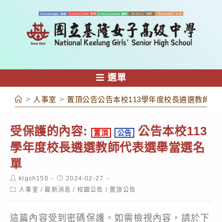
跳
轉
至
主
要
內
選單
容
>
人事室
>
置頂公告公告本校113學年度校長遴選教師代
受保護的內容:
公告本校113
置頂
公告
學年度校長遴選教師代表選舉當選名
單
Post
Post
klgsh150
2024-02-27
author:
published:
Post
人事室
/
最新消息
/
校園公告
/
置頂公告
category:
這篇內容受到密碼保護。如需檢視內容，請於下