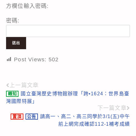
方欄位輸入密碼:
密碼:
Post Views:
502
上一篇文章
Read
國立臺灣歷史博物館辦理「跨•1624：世界島臺
轉知
more
灣國際特展」
articles
下一篇文章
請高一、高二、高三同學於3/1(五)中午
置頂
公告
前上網完成確認112-1補考成績