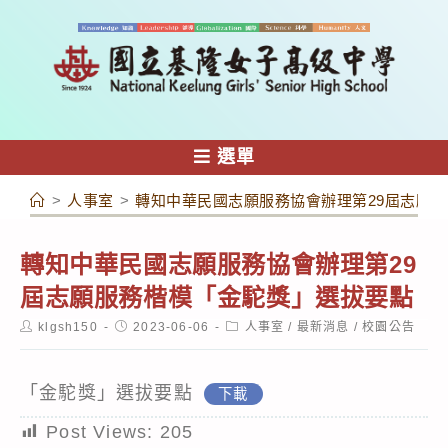
跳
轉
至
主
要
內
選單
容
>
人事室
>
轉知中華民國志願服務協會辦理第29屆志願
轉知中華民國志願服務協會辦理第29
屆志願服務楷模「金駝獎」選拔要點
Post
Post
Post
klgsh150
2023-06-06
人事室
/
最新消息
/
校園公告
author:
published:
category:
「金駝獎」選拔要點
下載
Post Views:
205