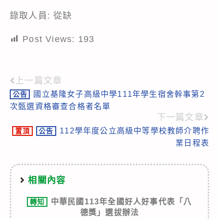
錄取人員: 從缺
Post Views:
193
上一篇文章
Read
國立基隆女子高級中學111年學生宿舍幹事第2
公告
more
次甄選資格審查合格者名單
articles
下一篇文章
112學年度公立高級中等學校教師介聘作
置頂
公告
業日程表
相關內容
中華民國113年全國好人好事代表「八
轉知
德獎」選拔辦法