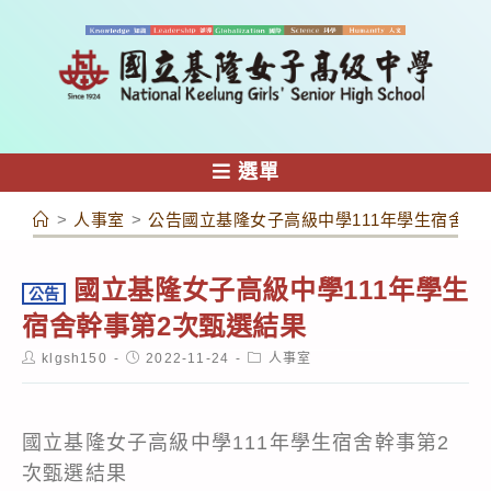
跳
轉
至
主
要
內
選單
容
>
人事室
>
公告國立基隆女子高級中學111年學生宿舍幹
國立基隆女子高級中學111年學生
公告
宿舍幹事第2次甄選結果
Post
Post
Post
klgsh150
2022-11-24
人事室
author:
published:
category:
國立基隆女子高級中學111年學生宿舍幹事第2
次甄選結果