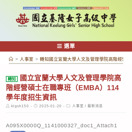
跳
轉
至
主
要
內
選單
容
>
人事室
>
轉知國立宜蘭大學人文及管理學院高階經營碩士
國立宜蘭大學人文及管理學院高
轉知
階經營碩士在職專班（EMBA）114
學年度招生資訊
Post
Post
Post
klgsh150
2025-01-20
人事室
/
最新消息
author:
published:
category:
A095X0000Q_1141000327_doc1_Attach1