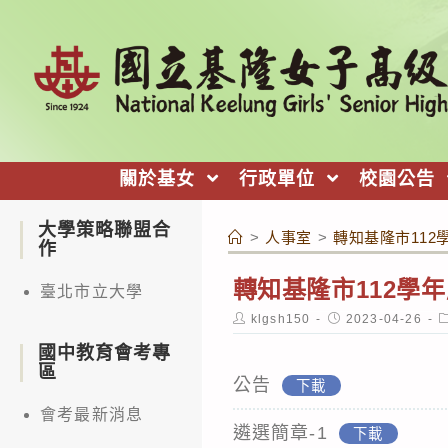
跳
轉
至
主
要
內
關於基女
行政單位
校園公告
容
大學策略聯盟合
>
人事室
>
轉知基隆市11
作
轉知
基隆市112學
臺北市立大學
Post
Post
P
klgsh150
2023-04-26
author:
published:
c
國中教育會考專
區
公告
下載
會考最新消息
遴選簡章-1
下載