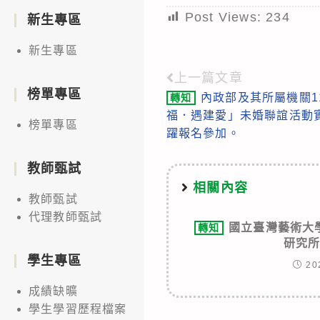
Post Views:
234
新生專區
新生專區
上一篇文章
Read
榜單專區
內政部及其所屬機關1
轉知
more
福．遇建愛」未婚聯誼活動
榜單專區
articles
躍報名參加。
教師甄試
相關內容
教師甄試
代理教師甄試
國立臺灣藝術大
轉知
研究
學生專區
20
成績缺曠
學生學習歷程檔案