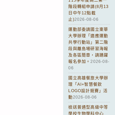
115學年度高二第一
階段轉組申請(8月13
日中午12點截
止)
2026-08-06
運動部委請國立東華
大學辦理「適應運動
共學行動站」第二階
段與離島場研習海報
及各區簡章，請踴躍
報名參加。
2026-08-
06
國立高雄餐旅大學辦
理「AI+智慧餐飲
LOGO設計競賽」活
動
2026-08-06
檢送普通型高級中等
學校生物學科中心