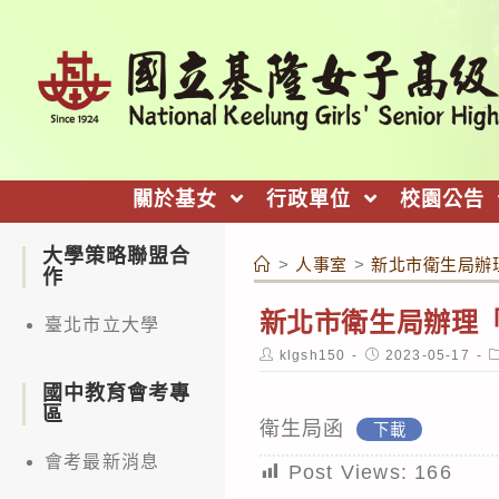
跳
轉
至
主
要
內
關於基女
行政單位
校園公告
容
大學策略聯盟合
>
人事室
>
新北市衛生局辦
作
新北市衛生局辦理
臺北市立大學
Post
Post
P
klgsh150
2023-05-17
author:
published:
c
國中教育會考專
區
衛生局函
下載
會考最新消息
Post Views:
166