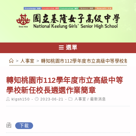
跳
轉
至
主
要
內
選單
容
>
人事室
>
轉知桃園市112學年度市立高級中等學校新任
轉知
桃園市112學年度市立高級中等
學校新任校長遴選作業簡章
Post
Post
Post
klgsh150
2023-06-21
人事室
/
最新消息
author:
published:
category:
函
下載