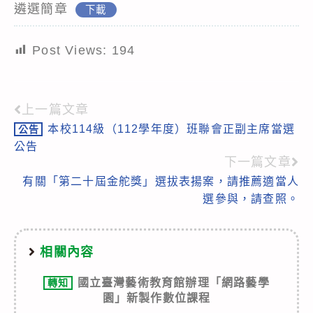
遴選簡章
下載
Post Views:
194
上一篇文章
Read
本校114級（112學年度）班聯會正副主席當選
公告
more
公告
articles
下一篇文章
有關「第二十屆金舵獎」選拔表揚案，請推薦適當人
選參與，請查照。
相關內容
國立臺灣藝術教育館辦理「網路藝學
轉知
園」新製作數位課程