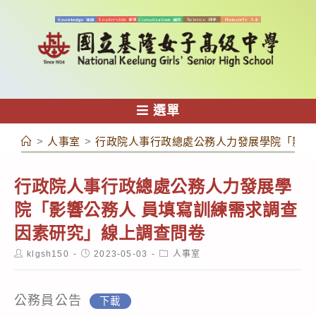
跳
轉
至
主
要
內
選單
容
>
人事室
>
行政院人事行政總處公務人力發展學院「影響
行政院人事行政總處公務人力發展學
院「影響公務人 員填寫訓練需求調查
因素研究」線上調查問卷
Post
Post
Post
klgsh150
2023-05-03
人事室
author:
published:
category:
公務員公告
下載