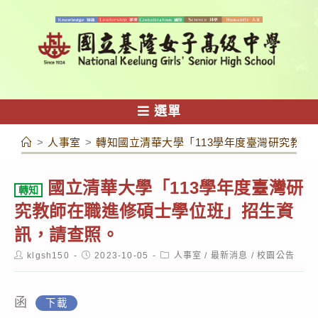
跳
轉
至
主
要
內
選單
容
>
人事室
>
轉知國立清華大學「113學年度臺灣研究教
國立清華大學「113學年度臺灣研
轉知
究教師在職進修碩士學位班」招生資
訊，請查照。
Post
Post
Post
klgsh150
2023-10-05
人事室
/
最新消息
/
校園公告
author:
published:
category:
函
下載