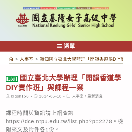
跳
轉
至
主
要
內
選單
容
>
人事室
>
轉知國立臺北大學辦理「開韻香道學DIY實作
國立臺北大學辦理「開韻香道學
轉知
DIY實作班」與課程一案
Post
Post
Post
klgsh150
2024-05-16
人事室
/
最新消息
author:
published:
category:
課程時間與資訊請上網查詢
https://dce.ntpu.edu.tw/list.php?p=2278。檢
附來文及附件各1份。