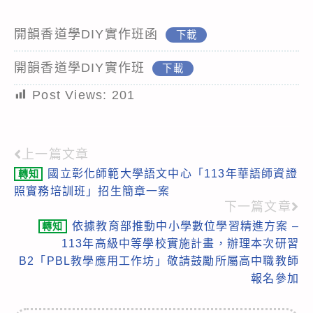
開韻香道學DIY實作班函
下載
開韻香道學DIY實作班
下載
Post Views:
201
上一篇文章
Read
國立彰化師範大學語文中心「113年華語師資證
轉知
more
照實務培訓班」招生簡章一案
articles
下一篇文章
依據教育部推動中小學數位學習精進方案 –
轉知
113年高級中等學校實施計畫，辦理本次研習
B2「PBL教學應用工作坊」敬請鼓勵所屬高中職教師
報名參加