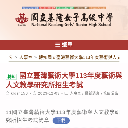
跳
轉
至
主
要
內
選單
容
>
人事室
>
轉知國立臺灣藝術大學113年度藝術與人文教
國立臺灣藝術大學113年度藝術與
轉知
人文教學研究所招生考試
Post
Post
Post
klgsh150
2023-12-03
人事室
/
最新消息
/
校園公告
author:
published:
category:
11國立臺灣藝術大學113年度藝術與人文教學研
究所招生考試簡章
下載