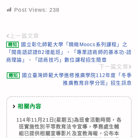
Post Views:
238
上一篇文章
Read
國立彰化師範大學「精緻Moocs系列課程」之
轉知
more
「閩南語認證B2增能班」、「專業諮商師的基本功-諮
articles
商理論」、「諮商技巧」數位課程招生簡章
下一篇文章
國立臺灣師範大學進修推廣學院112年度「冬季
轉知
推廣教育非學分班」招生訊息
相關內容
114年11月21日(星期五)為班會活動時間，各
班實施性別平等教育法令宣導，學務處生輔
組已提供相關宣導影片及宣教海報，公布本