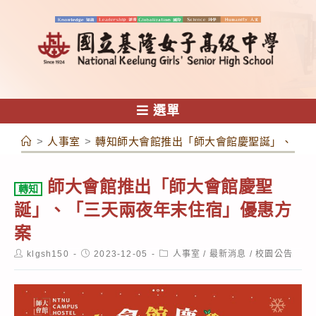
跳
轉
至
主
要
內
選單
容
>
人事室
>
轉知師大會館推出「師大會館慶聖誕」、「三
師大會館推出「師大會館慶聖
轉知
誕」、「三天兩夜年末住宿」優惠方
案
Post
Post
Post
klgsh150
2023-12-05
人事室
/
最新消息
/
校園公告
author:
published:
category: