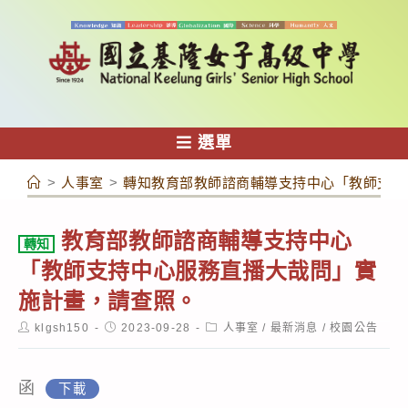
跳
轉
至
主
要
內
選單
容
>
人事室
>
轉知教育部教師諮商輔導支持中心「教師支持
教育部教師諮商輔導支持中心
轉知
「教師支持中心服務直播大哉問」實
施計畫，請查照。
Post
Post
Post
klgsh150
2023-09-28
人事室
/
最新消息
/
校園公告
author:
published:
category:
函
下載