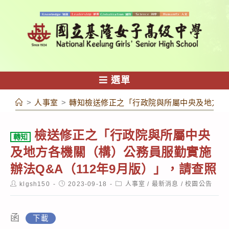
跳
轉
至
主
要
內
選單
容
>
人事室
>
轉知檢送修正之「行政院與所屬中央及地方各機
檢送修正之「行政院與所屬中央
轉知
及地方各機關（構）公務員服勤實施
辦法Q&A（112年9月版）」，請查照
Post
Post
Post
klgsh150
2023-09-18
人事室
/
最新消息
/
校園公告
author:
published:
category:
函
下載