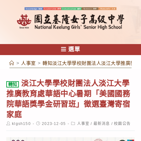
跳
轉
至
主
要
內
選單
容
>
人事室
>
轉知淡江大學學校財團法人淡江大學推廣教育
淡江大學學校財團法人淡江大學
轉知
推廣教育處華語中心暑期「美國國務
院華語獎學金研習班」徵選臺灣寄宿
家庭
Post
Post
Post
klgsh150
2023-12-05
人事室
/
最新消息
/
校園公告
author:
published:
category: