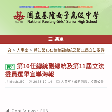
跳
轉
至
主
要
內
選單
容
>
人事室
>
轉知第16任總統副總統及第11屆立法委員選
第16任總統副總統及第11屆立法
轉知
委員選舉宣導海報
Post
Post
Post
klgsh150
2023-12-14
人事室
/
最新消息
/
校園公告
author:
published:
category:
Post Views:
306