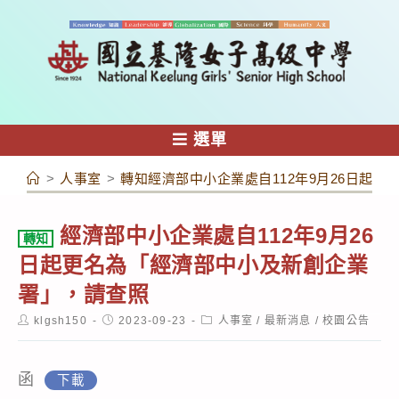
跳
轉
至
主
要
內
選單
容
>
人事室
>
轉知經濟部中小企業處自112年9月26日起
經濟部中小企業處自112年9月26
轉知
日起更名為「經濟部中小及新創企業
署」，請查照
Post
Post
Post
klgsh150
2023-09-23
人事室
/
最新消息
/
校園公告
author:
published:
category:
函
下載