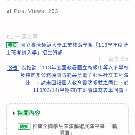
Post Views:
253
上一篇文章
Read
國立臺灣師範大學工業教育學系「113學年度博
轉知
more
士班考試入學」招生資訊
articles
下一篇文章
為推動「113年度國教署國立高級中等以下學校
公告
及特定非公務機關防範惡意電子郵件社交工程演
練」，請未回報個人教育雲端帳號之同仁，於
113/03/14(星期四)下班前填寫表單回覆。
相關內容
推廣全國學生表演藝術展演平臺-「藝
轉知
秀臺」