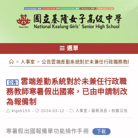
跳
轉
至
主
要
內
選單
容
>
人事室
>
公告雲端差勤系統對於未兼任行政職務教師寒
雲端差勤系統對於未兼任行政職
公告
務教師寒暑假出國案，已由申請制改
為報備制
Post
Post
Post
klgsh150
2024-03-12
人事室
/
最新消息
/
校園公告
author:
published:
category:
寒暑假出國報備單功能操作手冊
下載