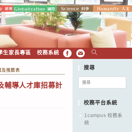
學生家長專區
校務系統
FB
EMAIL
搜尋
畫及推薦表
Search
及輔導人才庫招募計
for:
校務平台系統
1campus 校務系
統