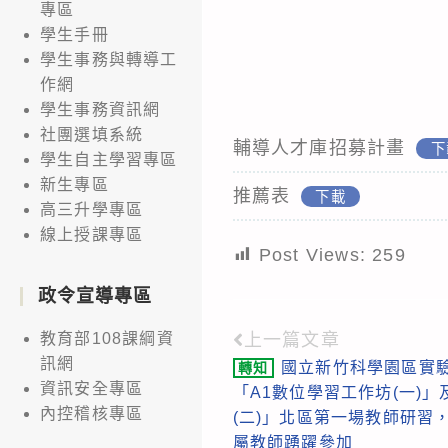
專區
學生手冊
學生事務與轉導工
作網
學生事務資訊網
社團選填系統
輔導人才庫招募計畫
下
學生自主學習專區
新生專區
推薦表
下載
高三升學專區
線上授課專區
Post Views:
259
政令宣導專區
上一篇文章
教育部108課綱資
Read
訊網
國立新竹科學園區實驗
轉知
more
資訊安全專區
「A1數位學習工作坊(一)」
articles
內控稽核專區
(二)」北區第一場教師研習
屬教師踴躍參加