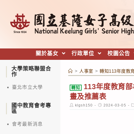
跳
轉
至
主
要
內
關於基女
行政單位
校園公告
容
大學策略聯盟合
>
人事室
>
轉知113年度
作
113年度教育
臺北市立大學
轉知
畫及推薦表
國中教育會考專
Post
Post
P
klgsh150
2024-03-05
author:
published:
c
區
會考最新消息