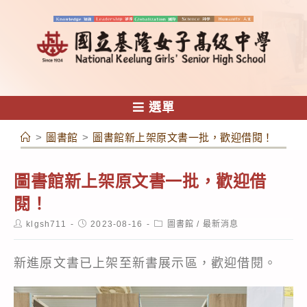
跳
轉
至
主
要
內
選單
容
>
圖書館
>
圖書館新上架原文書一批，歡迎借閱！
圖書館新上架原文書一批，歡迎借
閱！
Post
Post
Post
klgsh711
2023-08-16
圖書館
/
最新消息
author:
published:
category:
新進原文書已上架至新書展示區，歡迎借閱。