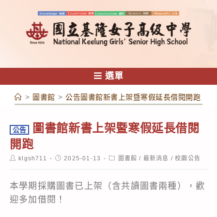
跳
轉
至
主
要
內
選單
容
>
圖書館
>
公告圖書館新書上架暨寒假延長借閱開跑
圖書館新書上架暨寒假延長借閱
公告
開跑
Post
Post
Post
klgsh711
2025-01-13
圖書館
/
最新消息
/
校園公告
author:
published:
category:
本學期採購圖書已上架（含共讀圖書兩種），歡
迎多加借閱！