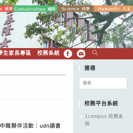
學生家長專區
校務系統
FB
EMAIL
搜尋
Search
for:
校務平台系統
1campus 校務系
統
中職夥伴活動：udn讀書