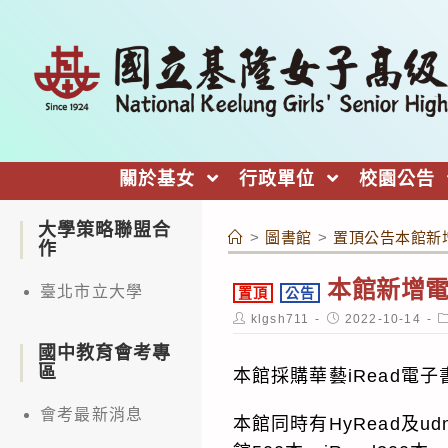
跳
轉
至
主
要
內
關於基女
行政單位
校園公告
容
大學策略聯盟合
>
圖書館
>
置頂公告本館新
作
本館新增
臺北市立大學
置頂
公告
Post
Post
P
klgsh711
2022-10-14
author:
published:
c
國中教育會考專
區
本館採購華藝iRead電
會考最新消息
本館同時有HyRead及