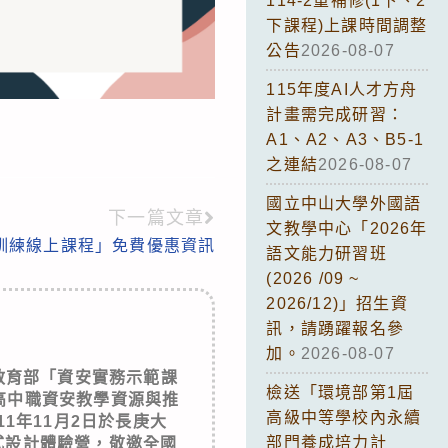
114-2重補修(1下、2
下課程)上課時間調整
公告
2026-08-07
115年度AI人才方舟
計畫需完成研習：
A1、A2、A3、B5-1
之連結
2026-08-07
國立中山大學外國語
下一篇文章
文教學中心「2026年
育訓練線上課程」免費優惠資訊
語文能力研習班
(2026 /09 ~
2026/12)」招生資
訊，請踴躍報名參
加。
2026-08-07
教育部「資安實務示範課
檢送「環境部第1屆
高中職資安教學資源與推
高級中等學校內永續
1年11月2日於長庚大
部門養成培力計
式設計體驗營，敬邀全國