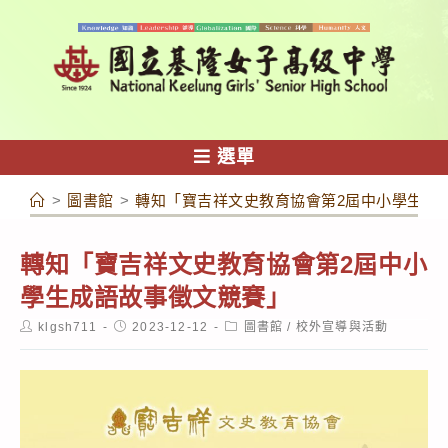
跳
轉
至
主
要
內
選單
容
>
圖書館
>
轉知「寶吉祥文史教育協會第2屆中小學生成
轉知「寶吉祥文史教育協會第2屆中小
學生成語故事徵文競賽」
Post
Post
Post
klgsh711
2023-12-12
圖書館
/
校外宣導與活動
author:
published:
category: