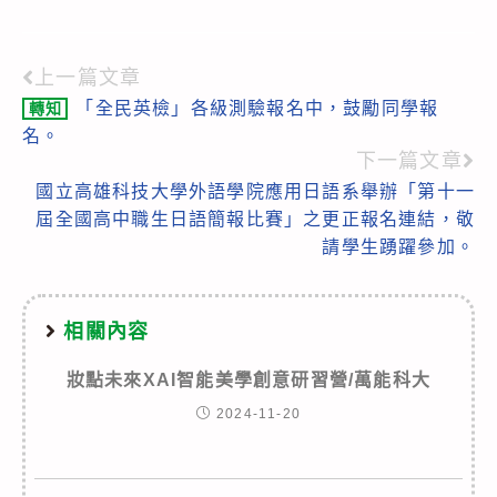
上一篇文章
Read
「全民英檢」各級測驗報名中，鼓勵同學報
轉知
more
名。
articles
下一篇文章
國立高雄科技大學外語學院應用日語系舉辦「第十一
屆全國高中職生日語簡報比賽」之更正報名連結，敬
請學生踴躍參加。
相關內容
妝點未來XAI智能美學創意研習營/萬能科大
2024-11-20