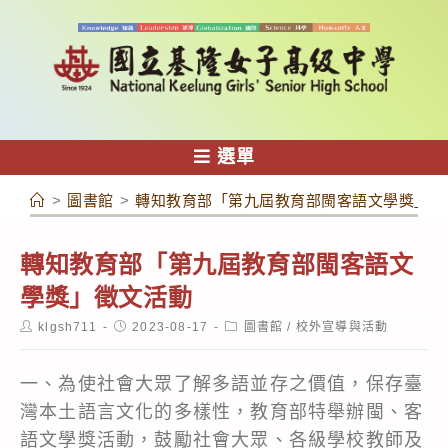
跳
轉
至
主
要
內
選單
容
>
圖書館
>
轉知教育部「第九屆教育部閩客語文學獎」徵
轉知教育部「第九屆教育部閩客語文
學獎」徵文活動
Post
Post
Post
klgsh711
2023-08-17
圖書館
/
校外宣導與活動
author:
published:
category:
一、為使社會大眾了解多語並存之價值，保存臺
灣本土語言文化的多樣性，教育部特舉辦閩、客
語文學獎活動，鼓勵社會大眾、各級學校教師及