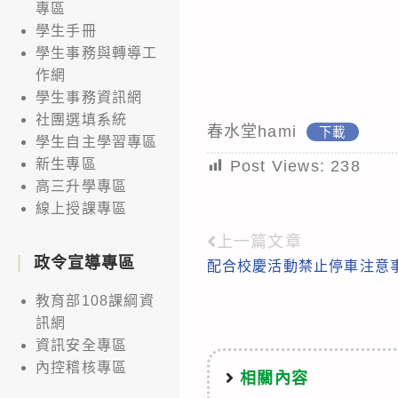
專區
學生手冊
學生事務與轉導工
作網
學生事務資訊網
社團選填系統
春水堂hami
下載
學生自主學習專區
新生專區
Post Views:
238
高三升學專區
線上授課專區
上一篇文章
Read
政令宣導專區
配合校慶活動禁止停車注意
more
articles
教育部108課綱資
訊網
資訊安全專區
內控稽核專區
相關內容