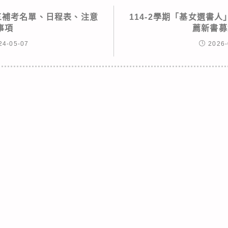
高三補考名單、日程表、注意
114-2學期「基女選書
事項
薦新書募
24-05-07
2026-