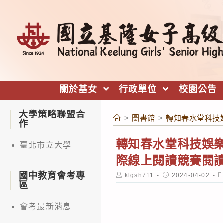
跳
轉
至
主
要
內
關於基女
行政單位
校園公告
容
大學策略聯盟合
>
圖書館
>
轉知春水堂科技娛
作
轉知春水堂科技娛樂
臺北市立大學
際線上閱讀競賽閱
國中教育會考專
Post
Post
P
klgsh711
2024-04-02
author:
published:
c
區
會考最新消息