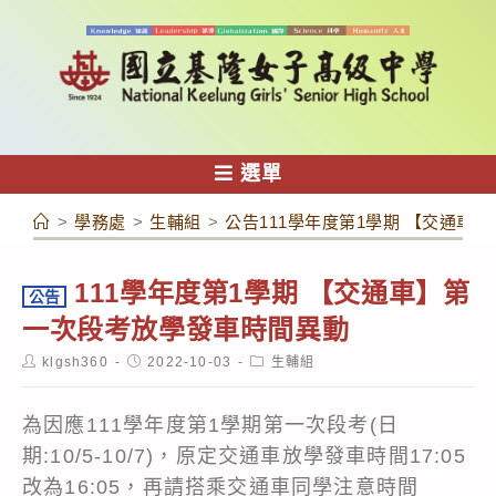
跳
轉
至
主
要
內
選單
容
>
學務處
>
生輔組
>
公告111學年度第1學期 【交通車
111學年度第1學期 【交通車】第
公告
一次段考放學發車時間異動
Post
Post
Post
klgsh360
2022-10-03
生輔組
author:
published:
category:
為因應111學年度第1學期第一次段考(日
期:10/5-10/7)，原定交通車放學發車時間17:05
改為16:05，再請搭乘交通車同學注意時間