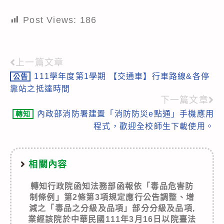
Post Views:
186
上一篇文章
Read
111學年度第1學期 【交通車】行車路線&各停
公告
more
靠站之抵達時間
articles
下一篇文章
內政部消防署建置「消防防災e點通」手機應用
轉知
程式，歡迎全校師生下載使用。
相關內容
轉知
行政院函知法務部函報依「毒品危害防
制條例」第2條第3項規定應行公告調整、增
減之「毒品之分級及品項」部分分級及品項,
業經該院於中華民國111年3月16日以院臺法