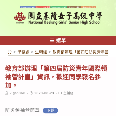
跳
轉
至
主
要
內
選單
容
>
學務處
>
生輔組
>
教育部辦理「第四屆防災青年國際
教育部辦理「第四屆防災青年國際領
袖營計畫」資訊，歡迎同學報名參
加。
Post
Post
Post
klgsh360
2023-08-23
生輔組
author:
published:
category:
防災領袖營簡章
下載