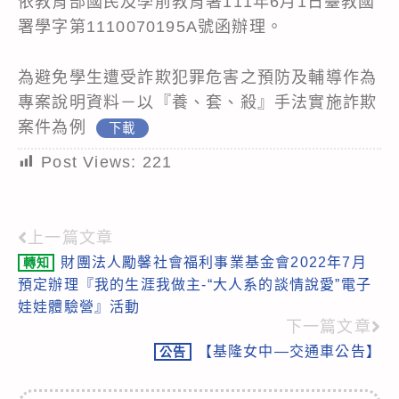
依教育部國民及學前教育署111年6月1日臺教國
署學字第1110070195A號函辦理。
為避免學生遭受詐欺犯罪危害之預防及輔導作為
專案說明資料－以『養、套、殺』手法實施詐欺
案件為例
下載
Post Views:
221
上一篇文章
Read
財團法人勵馨社會福利事業基金會2022年7月
轉知
more
預定辦理『我的生涯我做主-“大人系的談情說愛”電子
articles
娃娃體驗營』活動
下一篇文章
【基隆女中—交通車公告】
公告