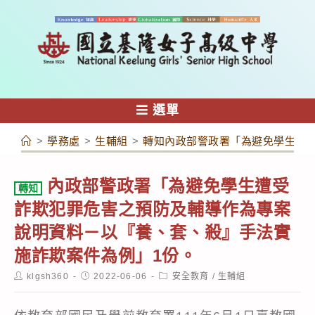
跳
轉
至
主
要
內
選單
容
>
學務處
>
生輔組
>
轉知內政部警政署「為避免學生遭
內政部警政署「為避免學生遭受
轉知
詐欺犯罪危害之預防及輔導作為專案
說明資料－以『養、套、殺』手法實
施詐欺案件為例」1份。
Post
Post
Post
klgsh360
2022-06-06
安全教育
/
生輔組
author:
published:
category: