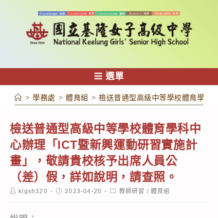
跳
轉
至
主
要
內
選單
容
>
學務處
>
體育組
>
檢送普通型高級中等學校體育學科中
檢送普通型高級中等學校體育學科中
心辦理「ICT暨新興運動研習實施計
畫」，敬請貴校核予出席人員公
（差）假，詳如說明，請查照。
Post
Post
Post
klgsh320
2023-04-20
教師研習
/
體育組
author:
published:
category: