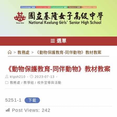
跳
轉
至
主
要
內
選單
容
>
教務處
>
《動物保護教育-同伴動物》教材教案
《動物保護教育-同伴動物》教材教案
Post
Post
klgsh210
2023-07-13
author:
published:
Post
教務處
/
教學組
/
校外宣導與活動
category:
5251-1
下載
Post Views:
242