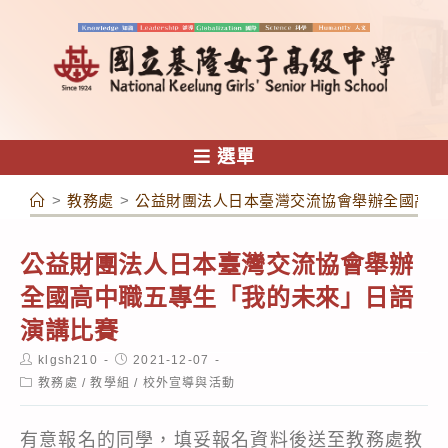
跳
轉
至
主
要
內
選單
容
>
教務處
>
公益財團法人日本臺灣交流協會舉辦全國高中
公益財團法人日本臺灣交流協會舉辦
全國高中職五專生「我的未來」日語
演講比賽
Post
Post
klgsh210
2021-12-07
author:
published:
Post
教務處
/
教學組
/
校外宣導與活動
category:
有意報名的同學，填妥報名資料後送至教務處教