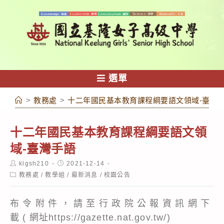
跳
轉
至
主
要
內
選單
容
>
教務處
>
十二年國民基本教育課程綱要語文領域-臺灣
十二年國民基本教育課程綱要語文領
域-臺灣手語
Post
Post
klgsh210
2021-12-14
author:
published:
Post
教務處
/
教學組
/
最新消息
/
校園公告
category:
布 令 附 件 ， 請 至 行 政 院 公 報 資 訊 網 下
載 ( 網址https://gazette.nat.gov.tw/)