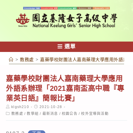
跳
轉
至
主
要
內
選單
容
>
教務處
>
嘉藥學校財團法人嘉南藥理大學應用外語系辦理
嘉藥學校財團法人嘉南藥理大學應用
外語系辦理「2021嘉南盃高中職『專
業英日語』簡報比賽」
Post
Post
klgsh210
2021-10-28
author:
published:
Post
教務處
/
教學組
/
最新消息
/
校園公告
/
校外宣導與活動
category: